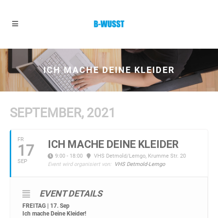
ICH MACHE DEINE KLEIDER
SEPTEMBER, 2021
FR
ICH MACHE DEINE KLEIDER
17
9:00 - 18:00
VHS Detmold/Lemgo
, Krumme Str. 20
SEP
Event wird organisiert von:
VHS Detmold-Lemgo
EVENT DETAILS
FREITAG | 17. Sep
Ich mache Deine Kleider!