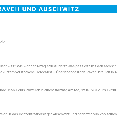
RAVEH UND AUSCHWITZ
mold
schwitz? Wie war der Alltag strukturiert? Was passierte mit den Mensc
vor kurzem verstorbene Holocaust – Überlebende Karla Raveh ihre Zeit in
dende Jean-Louis Pawellek in einem
Vortrag am Mo, 12.06.2017 um 19:30 
rsion in das Konzentrationslager Auschwitz und berichtet nun von sein